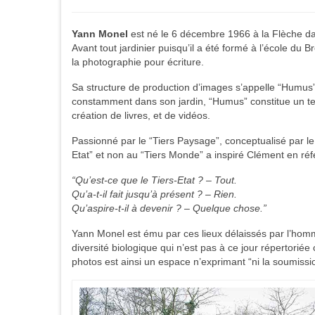
Yann Monel
est né le 6 décembre 1966 à la Flèche da
Avant tout jardinier puisqu’il a été formé à l’école du Br
la photographie pour écriture.
Sa structure de production d’images s’appelle “Humus”
constamment dans son jardin, “Humus” constitue un territ
création de livres, et de vidéos.
Passionné par le “Tiers Paysage”, conceptualisé par le 
Etat” et non au “Tiers Monde” a inspiré Clément en ré
“Qu’est-ce que le Tiers-Etat ? – Tout.
Qu’a­-t-il fait jusqu’à présent ? – Rien.
Qu’aspire-t-il à devenir ? – Quelque chose.”
Yann Monel est ému par ces lieux délaissés par l’homm
diversité biologique qui n’est pas à ce jour répertori
photos est ainsi un espace n’exprimant “ni la soumission