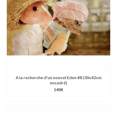
peuvent
être
choisies
sur
la
page
du
produit
A la recherche d’un nouvel Eden #8 (30x42cm
encadré)
140
€
CHOIX DES OPTIONS
Ce
produit
a