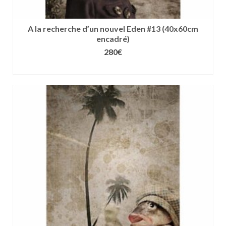
A la recherche d’un nouvel Eden #13 (40x60cm
encadré)
280
€
CHOIX DES OPTIONS
Ce
produit
a
plusieurs
variations.
Les
options
peuvent
être
choisies
sur
la
page
du
produit