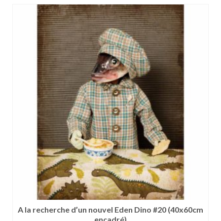
produit
a
plusieurs
variations.
Les
options
peuvent
être
choisies
sur
la
page
du
produit
A la recherche d’un nouvel Eden Dino #20 (40x60cm
encadré)