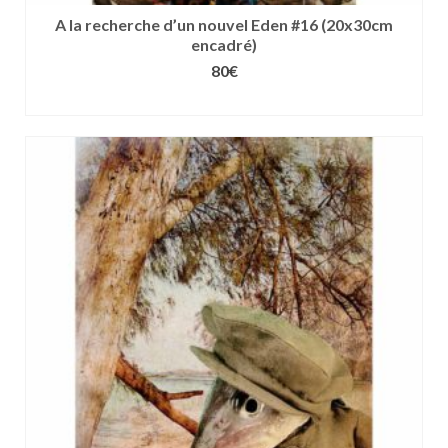
A la recherche d’un nouvel Eden #16 (20x30cm
encadré)
80
€
CHOIX DES OPTIONS
Ce
produit
a
plusieurs
variations.
Les
options
peuvent
être
choisies
sur
la
page
du
produit