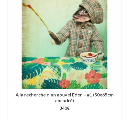
Les
options
peuvent
être
choisies
sur
la
page
du
produit
A la recherche d’un nouvel Eden – #1 (50x65cm
encadré)
340
€
CHOIX DES OPTIONS
Ce