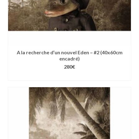
du
produit
A la recherche d’un nouvel Eden – #2 (40x60cm
encadré)
280
€
CHOIX DES OPTIONS
Ce
produit
a
plusieurs
variations.
Les
options
peuvent
être