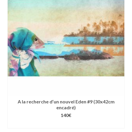
Les
options
peuvent
être
choisies
sur
la
page
du
produit
A la recherche d’un nouvel Eden #9 (30x42cm
encadré)
140
€
CHOIX DES OPTIONS
Ce