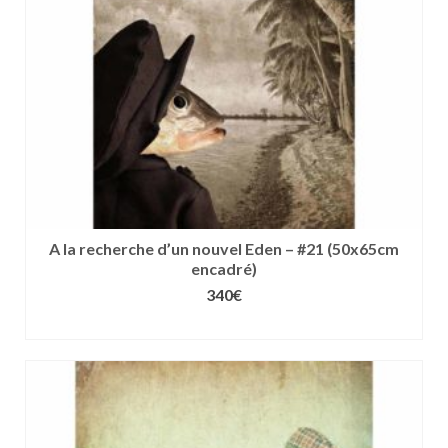
choisies
sur
la
page
du
produit
A la recherche d’un nouvel Eden – #21 (50x65cm
encadré)
340
€
CHOIX DES OPTIONS
Ce
produit
a
plusieurs
variations.