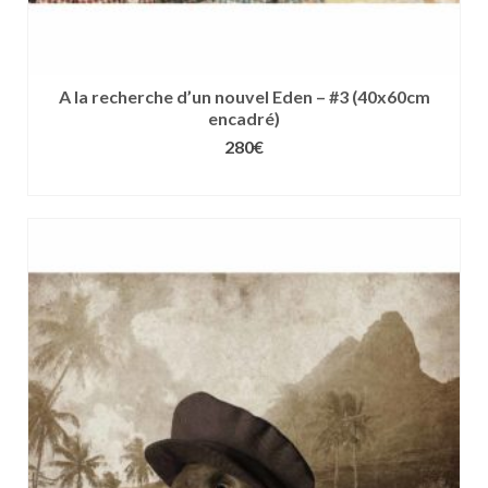
A la recherche d’un nouvel Eden – #3 (40x60cm
encadré)
280
€
CHOIX DES OPTIONS
Ce
produit
a
plusieurs
variations.
Les
options
peuvent
être
choisies
sur
la
page