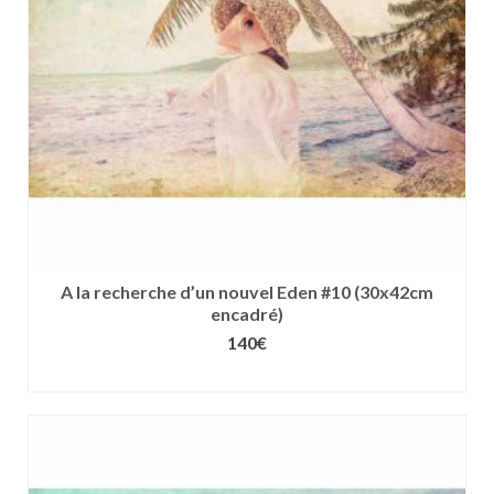
choisies
sur
la
page
du
produit
A la recherche d’un nouvel Eden #10 (30x42cm
encadré)
140
€
CHOIX DES OPTIONS
Ce
produit
a
plusieurs
variations.