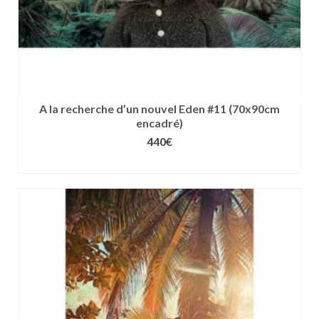
produit
A la recherche d’un nouvel Eden #11 (70x90cm
encadré)
440
€
CHOIX DES OPTIONS
Ce
produit
a
plusieurs
variations.
Les
options
peuvent
être
choisies