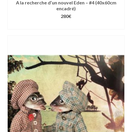
A la recherche d’un nouvel Eden – #4 (40x60cm
encadré)
280
€
CHOIX DES OPTIONS
Ce
produit
a
plusieurs
variations.
Les
options
peuvent
être
choisies
sur
la
page
du
produit