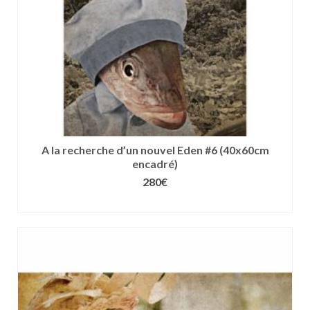
la
page
du
produit
A la recherche d’un nouvel Eden #6 (40x60cm
encadré)
280
€
CHOIX DES OPTIONS
Ce
produit
a
plusieurs
variations.
Les
options