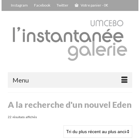
Instagram
Facebook
Twitter
Votre panier
-
0
€
Menu
A la recherche d'un nouvel Eden
Trié
22 résultats affichés
du
plus
récent