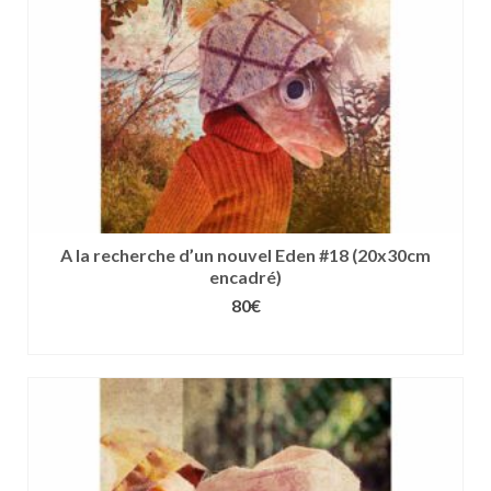
sur
la
page
du
produit
A la recherche d’un nouvel Eden #18 (20x30cm
encadré)
80
€
CHOIX DES OPTIONS
Ce
produit
a
plusieurs
variations.
Les