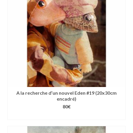
options
peuvent
être
choisies
sur
la
page
du
produit
A la recherche d’un nouvel Eden #19 (20x30cm
encadré)
80
€
CHOIX DES OPTIONS
Ce
produit