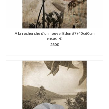
A la recherche d’un nouvel Eden #7 (40x60cm
encadré)
280
€
CHOIX DES OPTIONS
Ce
produit
a
plusieurs
variations.
Les
options
peuvent
être
choisies
sur