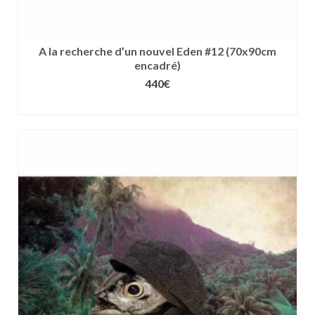
A la recherche d’un nouvel Eden #12 (70x90cm
encadré)
440
€
CHOIX DES OPTIONS
Ce
produit
a
plusieurs
variations.
Les
options
peuvent
être
choisies
sur
la
page
du