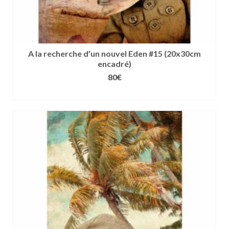
A la recherche d’un nouvel Eden #15 (20x30cm
encadré)
80
€
CHOIX DES OPTIONS
Ce
produit
a
plusieurs
variations.
Les
options
peuvent
être
choisies
sur
la
page