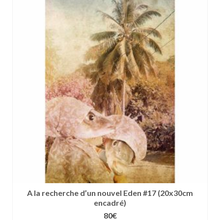
a
plusieurs
variations.
Les
options
peuvent
être
choisies
sur
la
page
du
produit
A la recherche d’un nouvel Eden #17 (20x30cm
encadré)
80
€