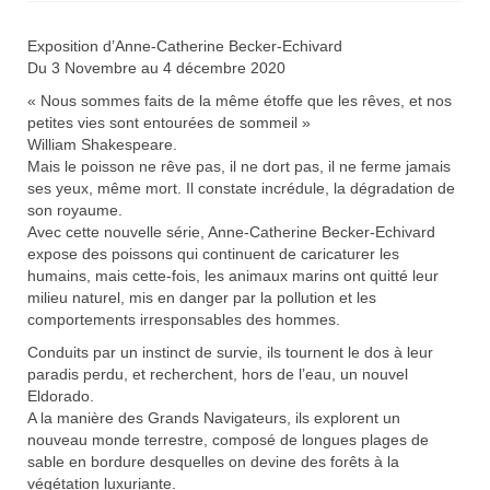
au
plus
Exposition d’Anne-Catherine Becker-Echivard
ancien
Du 3 Novembre au 4 décembre 2020
« Nous sommes faits de la même étoffe que les rêves, et nos
petites vies sont entourées de sommeil »
William Shakespeare.
Mais le poisson ne rêve pas, il ne dort pas, il ne ferme jamais
ses yeux, même mort. Il constate incrédule, la dégradation de
son royaume.
Avec cette nouvelle série, Anne-Catherine Becker-Echivard
expose des poissons qui continuent de caricaturer les
humains, mais cette-fois, les animaux marins ont quitté leur
milieu naturel, mis en danger par la pollution et les
comportements irresponsables des hommes.
Conduits par un instinct de survie, ils tournent le dos à leur
paradis perdu, et recherchent, hors de l’eau, un nouvel
Eldorado.
A la manière des Grands Navigateurs, ils explorent un
nouveau monde terrestre, composé de longues plages de
sable en bordure desquelles on devine des forêts à la
végétation luxuriante.