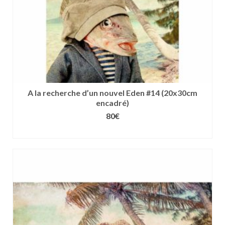
du
produit
A la recherche d’un nouvel Eden #14 (20x30cm
encadré)
80
€
CHOIX DES OPTIONS
Ce
produit
a
plusieurs
variations.
Les
options
peuvent
être