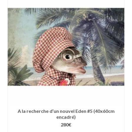
plusieurs
variations.
Les
options
peuvent
être
choisies
sur
la
page
du
produit
A la recherche d’un nouvel Eden #5 (40x60cm
encadré)
280
€