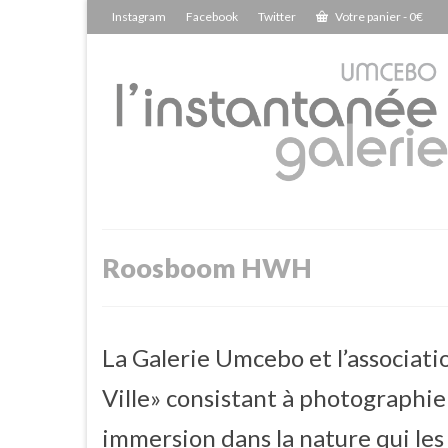
Instagram
Facebook
Twitter
Votre panier
-
0
€
Roosboom HWH
La Galerie Umcebo et l’associati
Ville» consistant à photographier
immersion dans la nature qui les