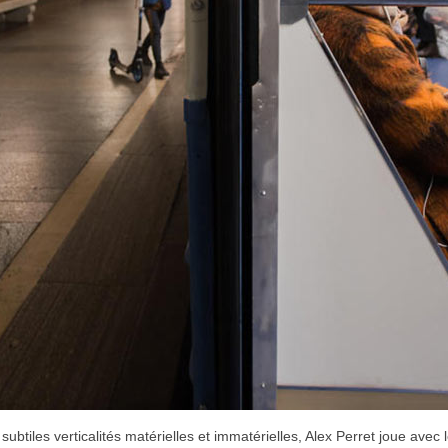
subtiles verticalités matérielles et immatérielles, Alex Perret joue avec