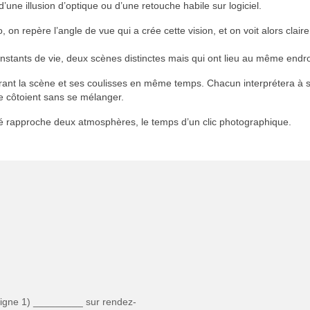
d’une illusion d’optique ou d’une retouche habile sur logiciel.
o, on repère l’angle de vue qui a crée cette vision, et on voit alors cl
x instants de vie, deux scènes distinctes mais qui ont lieu au même en
trant la scène et ses coulisses en même temps. Chacun interprétera à
e côtoient sans se mélanger.
né rapproche deux atmosphères, le temps d’un clic photographique.
Ligne 1) _________ sur rendez-