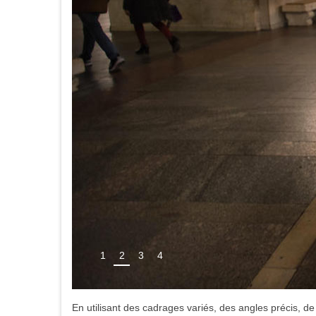
1
2
3
4
En utilisant des cadrages variés, des angles précis, de 